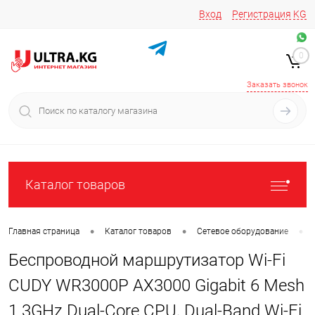
Вход
Регистрация
KG
Звоните/пишите на
+996 220 683-741
+996 776161037
0
+996 223 809 417
+996 772022908
Заказать звонок
Каталог товаров
•
•
•
Главная страница
Каталог товаров
Сетевое оборудование
Беспроводной маршрутизатор Wi-Fi
CUDY WR3000P AX3000 Gigabit 6 Mesh
1.3GHz Dual-Core CPU, Dual-Band Wi-Fi