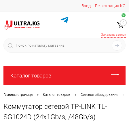
Вход
Регистрация
KG
Звоните/пишите на
+996 220 683-741
+996 776161037
0
+996 223 809 417
+996 772022908
Заказать звонок
Каталог товаров
•
•
•
Главная страница
Каталог товаров
Сетевое оборудование
Коммутатор сетевой TP-LINK TL-
SG1024D (24x1Gb/s, /48Gb/s)