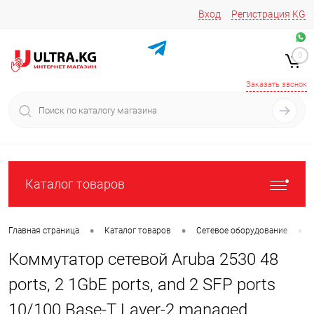
Вход
Регистрация
KG
Звоните/пишите на
+996 220 683-741
+996 776161037
0
+996 223 809 417
+996 772022908
Заказать звонок
Каталог товаров
•
•
•
Главная страница
Каталог товаров
Сетевое оборудование
Коммутатор сетевой Aruba 2530 48
ports, 2 1GbE ports, and 2 SFP ports
10/100 Base-T Layer-2 managed