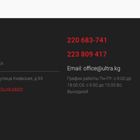
220 683-741
223 809 417
RA
Email:
office@ultra.kg
 улица Киевская, д 93
График работы Пн-Пт: с 9:00 до
18:00 Сб: с 9:00 до 15:00 Вс:
ть на карте
Выходной