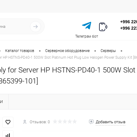
+996 22
+996 22
Телеграм бот
•
•
•
•
Каталог товаров
Серверное оборудование
Серверы
ver HP HSTNS-PD40-1 500W Slot Platinum Hot Plug Low Halogen Power Supply Kit [
ly for Server HP HSTNS-PD40-1 500W Slot
[865399-101]
КИ
Отзывов: 0
Добавить отзыв