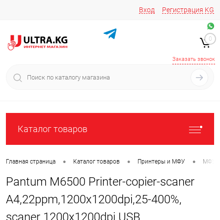
Вход
Регистрация
KG
Звоните/пишите на
+996 220 683-741
+996 776161037
0
+996 223 809 417
+996 772022908
Заказать звонок
Каталог товаров
•
•
•
Главная страница
Каталог товаров
Принтеры и МФУ
МФУ (
Pantum M6500 Printer-copier-scaner
A4,22ppm,1200x1200dpi,25-400%,
scaner 1200x1200dpi USB