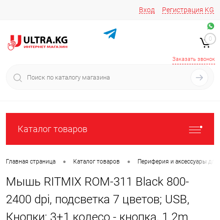
Вход
Регистрация
KG
Звоните/пишите на
+996 220 683-741
+996 776161037
0
+996 223 809 417
+996 772022908
Заказать звонок
Каталог товаров
•
•
Главная страница
Каталог товаров
Периферия и аксессуары для
Мышь RITMIX ROM-311 Black 800-
2400 dpi, подсветка 7 цветов; USB,
Кнопки: 3+1 колесо - кнопка, 1.2m