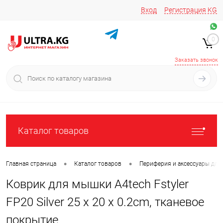
Вход
Регистрация
KG
Звоните/пишите на
+996 220 683-741
+996 776161037
0
+996 223 809 417
+996 772022908
Заказать звонок
Каталог товаров
•
•
Главная страница
Каталог товаров
Периферия и аксессуары для
Коврик для мышки A4tech Fstyler
FP20 Silver 25 x 20 x 0.2cm, тканевое
покрытие