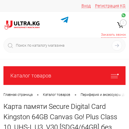
Вход
Регистрация
KG
Звоните/пишите на
+996 220 683-741
+996 776161037
0
+996 223 809 417
+996 772022908
Заказать звонок
Каталог товаров
•
•
Главная страница
Каталог товаров
Периферия и аксессуары для
Карта памяти Secure Digital Card
Kingston 64GB Canvas Go! Plus Class
10, UHS-I, U3, V30 [SDG4/64GB] без