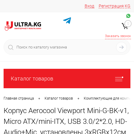
Вход
Регистрация
KG
Звоните/пишите на
+996 220 683-741
+996 776161037
0
+996 223 809 417
+996 772022908
Заказать звонок
Каталог товаров
•
•
Главная страница
Каталог товаров
Комплектующие для компью
Корпус Aerocool Viewport Mini-G-BK-v1,
Micro ATX/mini-ITX, USB 3.0/2*2.0, HD-
Audio+Mic, установлены 3xRGBх12см