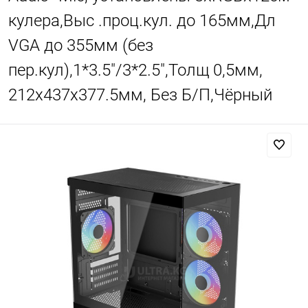
кулера,Выс .проц.кул. до 165мм,Дл
VGA до 355мм (без
пер.кул),1*3.5"/3*2.5",Толщ 0,5мм,
212x437x377.5мм, Без Б/П,Чёрный