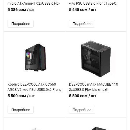
micro ATX/mini-ITX,2xUSB3.0,HD-
w/o PSU USB 3.0 Front Type-C,
Audio+Mic,Кулер 12см,Высота
Mesh panel
5 386 сом
/ шт
5 445 сом
/ шт
CPU кулер до162мм,VGA до
450мм,2x3.5”/3x2.5,285x350x420
Подробнее
Подробнее
мм,Без Б/П,Чёрный,Included
infinity mirror ARGB 3x120mm
Корпус DEEPCOOL ATX CC560
DEEPCOOL mATX MACUBE 110
ARGB V2 w/o PSU USB3.0×2 Front
2xUSB3.0 Flexible air path
+ 4×120mm ARGB FANS
Magnetic side panels + VGA
5 500 сом
/ шт
5 500 сом
/ шт
holder BLACK
Подробнее
Подробнее