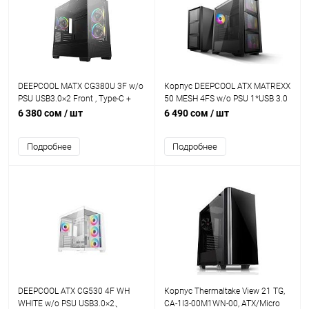
DEEPCOOL MATX CG380U 3F w/o
Корпус DEEPCOOL ATX MATREXX
PSU USB3.0×2 Front , Type-C +
50 MESH 4FS w/o PSU 1*USB 3.0
120mm*3 ARGB fans
4xRGB FANS Mesh front panel
6 380 сом
/ шт
6 490 сом
/ шт
Fully black
Подробнее
Подробнее
DEEPCOOL ATX CG530 4F WH
Корпус Thermaltake View 21 TG,
WHITE w/o PSU USB3.0×2、
CA-1I3-00M1WN-00, ATX/Micro