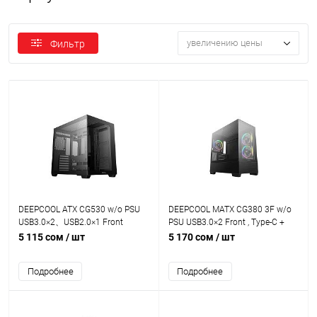
увеличению цены
Фильтр
DEEPCOOL ATX CG530 w/o PSU
DEEPCOOL MATX CG380 3F w/o
USB3.0×2、USB2.0×1 Front
PSU USB3.0×2 Front , Type-C +
120mm*3 ARGB fans
5 115 сом
/ шт
5 170 сом
/ шт
Подробнее
Подробнее