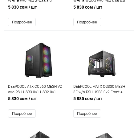
WHITE w/o PSU 2*USB 3.0
WHITE WOOD w/o PSU USB 3.0
1×120mm Grill design front panel
Front Type-C, Mesh panel
5 830 сом
/ шт
5 830 сом
/ шт
Подробнее
Подробнее
DEEPCOOL ATX CC560 MESH V2
DEEPCOOL MATX CG330 MESH
w/o PSU USB3.0×1 USB2.0×1
3F w/o PSU USB3.0×2 Front +
4×120mm ARGB FANS
3×120mm ARGB FANS
5 830 сом
/ шт
5 885 сом
/ шт
Подробнее
Подробнее