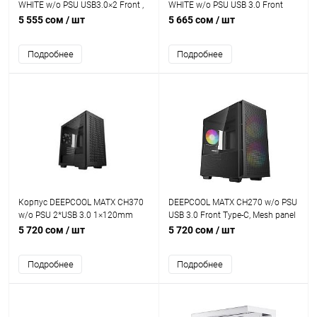
WHITE w/o PSU USB3.0×2 Front ,
WHITE w/o PSU USB 3.0 Front
Type-C + 120mm*3 ARGB fans
Type-C, Mesh panel
5 555 сом
/ шт
5 665 сом
/ шт
Подробнее
Подробнее
Корпус DEEPCOOL MATX CH370
DEEPCOOL MATX CH270 w/o PSU
w/o PSU 2*USB 3.0 1×120mm
USB 3.0 Front Type-C, Mesh panel
Grill design front panel
5 720 сом
/ шт
5 720 сом
/ шт
Подробнее
Подробнее