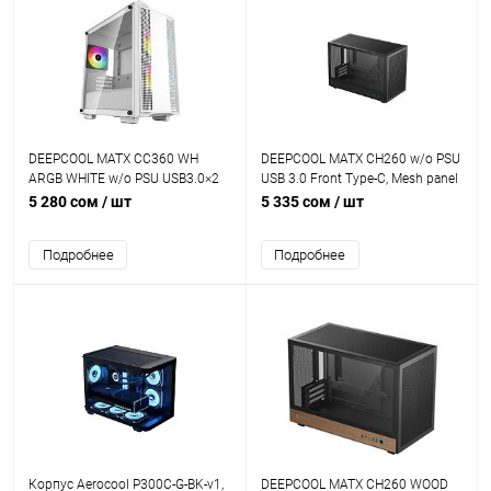
DEEPCOOL MATX CC360 WH
DEEPCOOL MATX CH260 w/o PSU
ARGB WHITE w/o PSU USB3.0×2
USB 3.0 Front Type-C, Mesh panel
Front + 3×120mm ARGB FANS
5 280 сом
/ шт
5 335 сом
/ шт
Подробнее
Подробнее
Корпус Aerocool P300C-G-BK-v1,
DEEPCOOL MATX CH260 WOOD