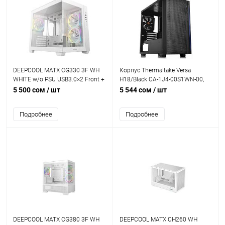
DEEPCOOL MATX CG330 3F WH
Корпус Thermaltake Versa
WHITE w/o PSU USB3.0×2 Front +
H18/Black CA-1J4-00S1WN-00,
3×120mm ARGB FANS
Transparent Window, Micro
5 500 сом
/ шт
5 544 сом
/ шт
ATX/Mini ITX USB3.0+USB2.0, HD-
Audio, Высота CPU куллера до
Подробнее
Подробнее
155мм, VGA до 350мм,
398x205x439мм, Без Б/П,
Черный
DEEPCOOL MATX CG380 3F WH
DEEPCOOL MATX CH260 WH