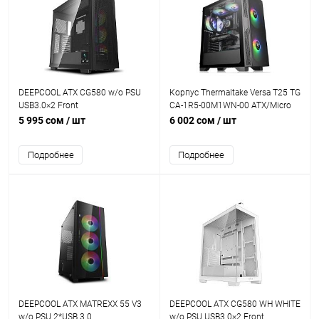
DEEPCOOL ATX CG580 w/o PSU
Корпус Thermaltake Versa T25 TG
USB3.0×2 Front
CA-1R5-00M1WN-00 ATX/Micro
ATX/Mini ITX USB1x3.0+2x2.0,
5 995 сом
/ шт
6 002 сом
/ шт
HD-Audio, Куллер 1x120мм ,
Высота CPU куллера до 150мм,
Подробнее
Подробнее
VGA до 300мм, 416x210x480мм,
Без Б/П, Черный
DEEPCOOL ATX MATREXX 55 V3
DEEPCOOL ATX CG580 WH WHITE
w/o PSU 2*USB 3.0
w/o PSU USB3.0×2 Front