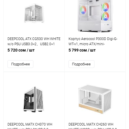
DEEPCOOL ATX CG530 WH WHITE
Корпус Aerocool P300D Digi-G-
w/o PSU USB3.0×2、USB2.0×1
WT-v1, micro ATX/mini-
Front
ITX,USB3.0,USB-C,HD-
5 720 сом
/ шт
5 799 сом
/ шт
Audio+Mic,Кулер 12см,Высота
CPU кулер до165мм,VGA до
Подробнее
Подробнее
418мм,1x3.5”/2x2.5,212x420x420
мм,Без Б/П,Белый,Included ARGB
3x120mm
DEEPCOOL MATX CH370 WH
DEEPCOOL MATX CH260 WH