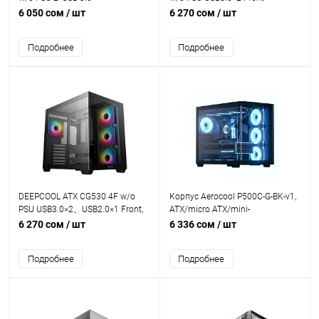
6 050 сом
/ шт
6 270 сом
/ шт
Подробнее
Подробнее
DEEPCOOL ATX CG530 4F w/o
Корпус Aerocool P500C-G-BK-v1,
PSU USB3.0×2、USB2.0×1 Front,
ATX/micro ATX/mini-
Type-С, 120mm*4 ARGB fans
ITX,2xUSB3.0,HD-Audio+Mic,Кулер
6 270 сом
/ шт
6 336 сом
/ шт
12см,Высота CPU кулер
до162мм,VGA до
Подробнее
Подробнее
450мм,2x3.5”/3x2.5,285x380x420
мм,Без Б/П,Чёрный,Included
infinity mirror ARGB 4x120mm