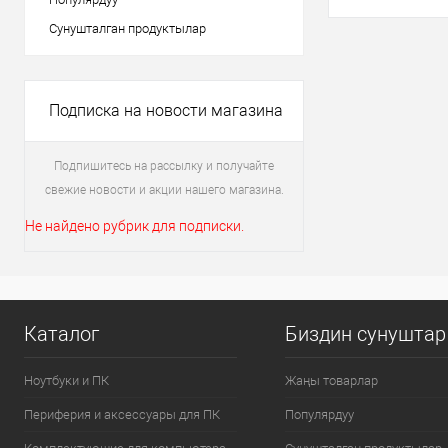
Сунушталган продуктылар
Подписка на новости магазина
Подпишитесь на рассылку и получайте
свежие новости и акции нашего магазина.
Не найдено рубрик для подписки.
Каталог
Биздин сунуштар
Ноутбуки и ПК
Жаңы товарлар
Периферия и аксессуары для ПК
Популярдуу