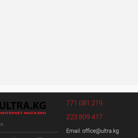
771 081 219
223 809 417
RA
Email:
office@ultra.kg