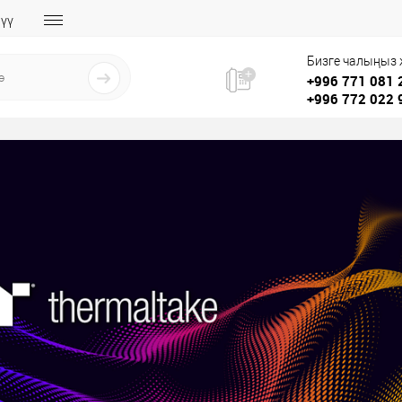
үү
Бизге чалыңыз
+996 771 081 
+996 772 022 