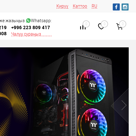
Кирүү
Каттоо
RU
 же жазыңыз
Whatsapp:
0
0
0
219
+996 223 809 417
908
Чалуу сураңыз