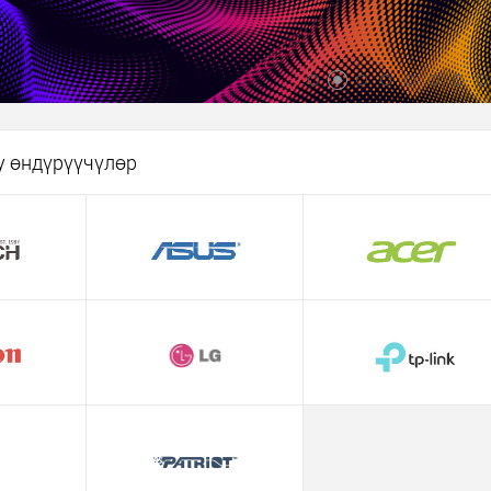
у өндүрүүчүлөр