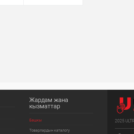
Жардам жана
кызматтар
Башкы
2025 ULT
Товарлардын каталогу