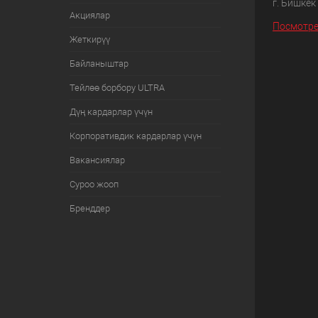
г. Бишкек
Акциялар
Посмотре
Жеткирүү
Байланыштар
Тейлөө борбору ULTRA
Дүң кардарлар үчүн
Корпоративдик кардарлар үчүн
Вакансиялар
Суроо жооп
Бренддер