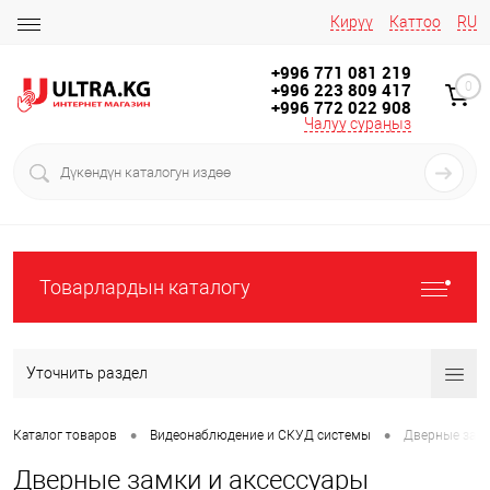
Кирүү
Каттоо
RU
+996 771 081 219
+996 223 809 417
0
+996 772 022 908
Чалуу сураңыз
Товарлардын каталогу
Уточнить раздел
•
•
Каталог товаров
Видеонаблюдение и СКУД системы
Дверные замк
Дверные замки и аксессуары