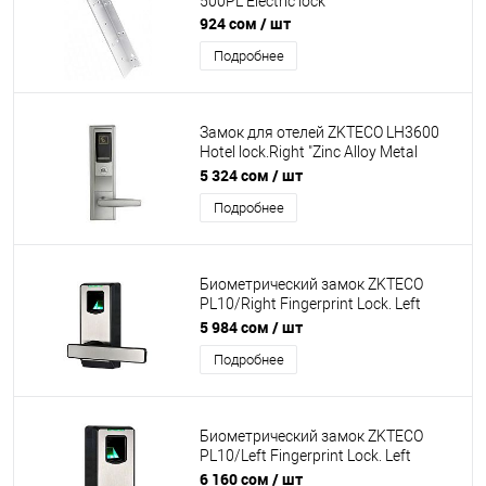
500PL Electric lock
924 сом
/ шт
Подробнее
Замок для отелей ZKTECO LH3600
Hotel lock.Right "Zinc Alloy Metal
Casing With advanced 13.56mhz
5 324 сом
/ шт
MIFARE-1 card technology Door
Подробнее
Thickness: 35-55 mm Backset:
62.5mm Color Option:silver"
Биометрический замок ZKTECO
PL10/Right Fingerprint Lock. Left
"Rugged ABS Plastic Casing User
5 984 сом
/ шт
Capacity: 90 Door Thickness: 30-60
Подробнее
mm Backset: 60 or 70 mm(adjustable)
Color Option: Black optional
Биометрический замок ZKTECO
PL10/Left Fingerprint Lock. Left
"Rugged ABS Plastic Casing User
6 160 сом
/ шт