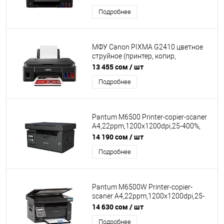
мин. (A4), чернила GI-41, СНПЧ,
Подробнее
подача 100 листов, 1,5 мс/линия,
USB 2.0 [5991C009AA]
МФУ Canon PIXMA G2410 цветное
струйное (принтер, копир,
планшетный сканер), A4, 8,8 изобр./
13 455 сом
/ шт
мин. (A4), чернила GI-490, СНПЧ,
Подробнее
подача 100 листов, 19 сек., ЖК-
экран 1,2", USB 2.0, Wi-Fi
[2313C009AA]
Pantum M6500 Printer-copier-scaner
A4,22ppm,1200x1200dpi,25-400%,
scaner 1200x1200dpi USB
14 190 сом
/ шт
Подробнее
Pantum M6500W Printer-copier-
scaner A4,22ppm,1200x1200dpi,25-
400%, scaner 1200x1200dpi USB WiFi
14 630 сом
/ шт
Подробнее