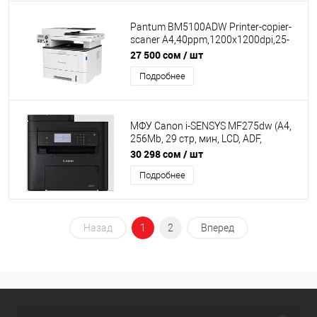
Pantum BM5100ADW Printer-copier-
scaner A4,40ppm,1200x1200dpi,25-
400%, USB ADF WIFI LAN DUPLEX
27 500 сом
/ шт
Подробнее
МФУ Canon i-SENSYS MF275dw (A4,
256Mb, 29 стр, мин, LCD, ADF,
двусторонняя печать, факс, USB 2.0,
30 298 сом
/ шт
сетевой,WiFi,RUS) [5621C001AA] КЗ
Подробнее
Назад
1
2
Вперед