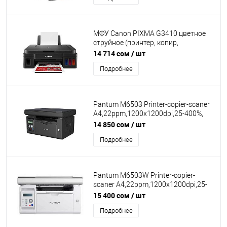
МФУ Canon PIXMA G3410 цветное
струйное (принтер, копир,
планшетный сканер), A4, 8,8 изобр./
14 714 сом
/ шт
мин. (A4), чернила GI-490, СНПЧ,
Подробнее
подача 100 листов, 19 сек., ЖК-
экран 1,2", USB 2.0, Wi-Fi
[2315C009AA]
Pantum M6503 Printer-copier-scaner
A4,22ppm,1200x1200dpi,25-400%,
scaner 1200x1200dpi USB
14 850 сом
/ шт
Подробнее
Pantum M6503W Printer-copier-
scaner A4,22ppm,1200x1200dpi,25-
400%, scaner 1200x1200dpi USB WiFi
15 400 сом
/ шт
Подробнее