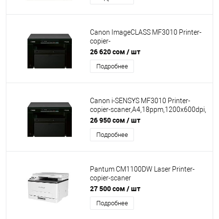
Canon ImageCLASS MF3010 Printer-
copier-
scaner,A4,18ppm,1200x600dpi,scaner
26 620 сом
/ шт
1200x600dpi USB (cartr325)
Подробнее
Canon i-SENSYS MF3010 Printer-
copier-scaner,A4,18ppm,1200x600dpi,
scaner 1200x600dpi USB (cartr725)
26 950 сом
/ шт
Подробнее
Pantum CM1100DW Laser Printer-
copier-scaner
A4,18ppm,1200x600dpi,25-400%,USB
27 500 сом
/ шт
WIFI LAN Цветная печать
Подробнее