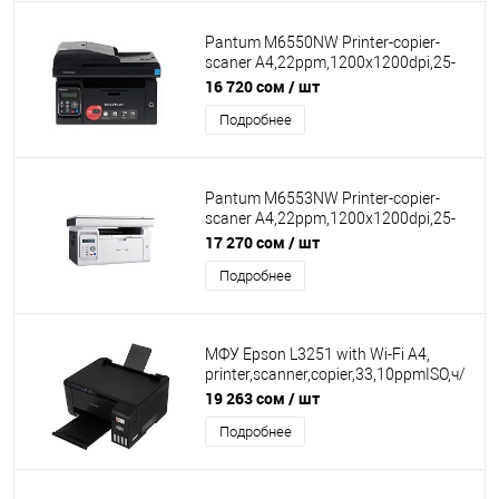
Pantum M6550NW Printer-copier-
scaner A4,22ppm,1200x1200dpi,25-
400% USB WiFi LAN ADF
16 720 сом
/ шт
Подробнее
Pantum M6553NW Printer-copier-
scaner A4,22ppm,1200x1200dpi,25-
400% USB WiFi LAN ADF
17 270 сом
/ шт
Подробнее
МФУ Epson L3251 with Wi-Fi A4,
printer,scanner,copier,33,10ppmISO,ч/
б 5760 x 1440 dpi, цвет 5760 x 1440
19 263 сом
/ шт
dpi, Epson iPrint, Epson Email
Подробнее
Print,Black, noADF [C11CJ67413] КЗ