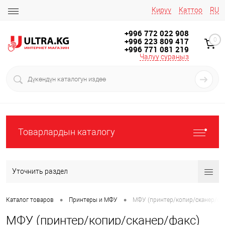
Кирүү
Каттоо
RU
+996 772 022 908
+996 223 809 417
0
+996 771 081 219
Чалуу сураңыз
Товарлардын каталогу
Уточнить раздел
•
•
Каталог товаров
Принтеры и МФУ
МФУ (принтер/копир/сканер/фа
МФУ (принтер/копир/сканер/факс)