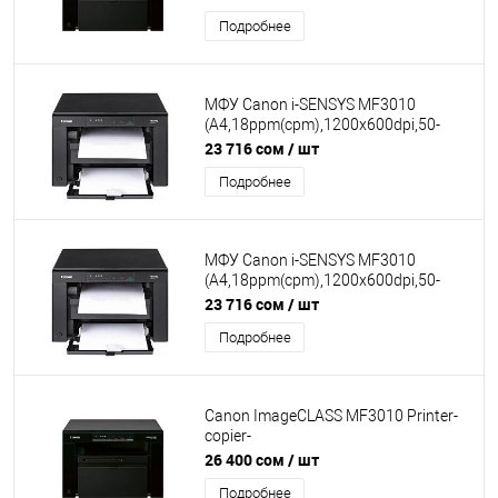
325, кабель USB в комплекте )
Подробнее
МФУ Canon i-SENSYS MF3010
(A4,18ppm(cpm),1200x600dpi,50-
200%,1200x2400dpi,USB, картридж
23 716 сом
/ шт
725)
Подробнее
МФУ Canon i-SENSYS MF3010
(A4,18ppm(cpm),1200x600dpi,50-
200%,1200x2400dpi,USB, Cart 725)
23 716 сом
/ шт
КЗ
Подробнее
Canon ImageCLASS MF3010 Printer-
copier-
scaner,A4,18ppm,1200x600dpi,scaner
26 400 сом
/ шт
1200x600dpi USB (cartr925)
Подробнее