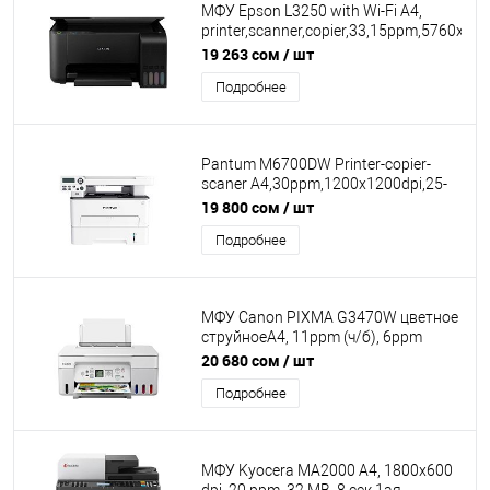
МФУ Epson L3250 with Wi-Fi A4,
printer,scanner,copier,33,15ppm,5760x14
printer,1200x2400dpi scaner и copier, Eps
19 263 сом
/ шт
iPrint, Epson Email Print,Black,ориг.черни
Подробнее
(003) 1A Print(замена Epson L3150) КЗ
Pantum M6700DW Printer-copier-
scaner A4,30ppm,1200x1200dpi,25-
400%, USB WIFI LAN DUPLEX
19 800 сом
/ шт
Подробнее
МФУ Canon PIXMA G3470W цветное
струйноеA4, 11ppm (ч/б), 6ppm
(цвет), 4800x1200 dpi, USB, Wi-Fi,
20 680 сом
/ шт
картриджи GI-41 PGBK/C/M/Y, USB
Подробнее
2.0, Wi-Fi, Белый [5805C029AA]
МФУ Kyocera MA2000 A4, 1800x600